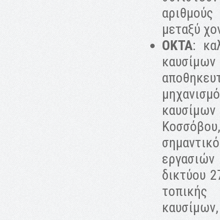
αριθμούς
μεταξύ χο
OKTA
: κα
καυσίμων
αποθηκε
μηχανισμ
καυσίμων 
Κοσσόβου
σημαντικ
εργασιών 
δικτύου 2
τοπικής
καυσίμων,