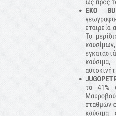
ως προς τ
EKO BUL
γεωγραφικ
εταιρεία 
Το μερίδι
καυσίμων
εγκαταστ
καύσιμα
αυτοκινήτ
JUGOPET
το 41% 
Μαυροβού
σταθμών ε
καύσιμα