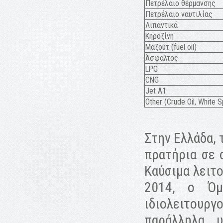
Πετρέλαιο θέρμανσης
Πετρέλαιο ναυτιλίας
Λιπαντικά
Κηροζίνη
Μαζούτ (fuel oil)
Άσφαλτος
LPG
CNG
Jet A1
Other (Crude Oil, White Sp
Στην Ελλάδα, 
πρατήρια σε 
Καύσιμα λειτο
2014, ο Όμ
ιδιολειτουρ
παράλληλα 