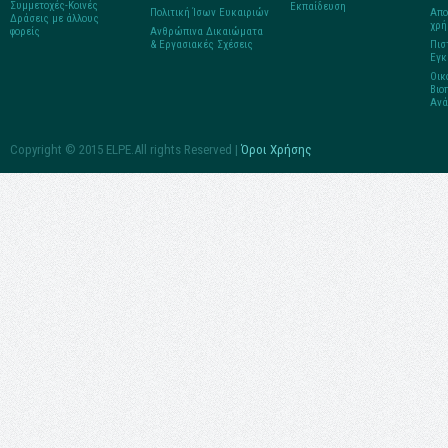
Συμμετοχές-Κοινές
Εκπαίδευση
Πολιτική Ίσων Ευκαιριών
Απο
Δράσεις με άλλους
χρή
φορείς
Ανθρώπινα Δικαιώματα
& Εργασιακές Σχέσεις
Πισ
Εγκ
Οικ
Βιο
Ανά
Copyright © 2015 ELPE.All rights Reserved |
Όροι Χρήσης