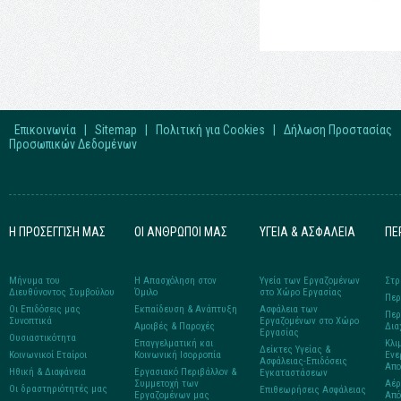
Επικοινωνία
|
Sitemap
|
Πολιτική για Cookies
|
Δήλωση Προστασίας
Προσωπικών Δεδομένων
Η ΠΡΟΣΕΓΓΙΣΗ ΜΑΣ
ΟΙ ΑΝΘΡΩΠΟΙ ΜΑΣ
ΥΓΕΙΑ & ΑΣΦΑΛΕΙΑ
ΠΕ
Μήνυμα του
Η Απασχόληση στον
Υγεία των Εργαζομένων
Στρ
Διευθύνοντος Συμβούλου
Όμιλο
στο Xώρο Eργασίας
Περ
Οι Επιδόσεις μας
Εκπαίδευση & Ανάπτυξη
Ασφάλεια των
Περ
Συνοπτικά
Εργαζομένων στο Χώρο
Αμοιβές & Παροχές
Δια
Εργασίας
Ουσιαστικότητα
Επαγγελματική και
Κλι
Δείκτες Υγείας &
Κοινωνικοί Εταίροι
Κοινωνική Ισορροπία
Ενε
Ασφάλειας-Επιδόσεις
Απο
Ηθική & Διαφάνεια
Εργασιακό Περιβάλλον &
Εγκαταστάσεων
Συμμετοχή των
Αέρ
Οι δραστηριότητές μας
Επιθεωρήσεις Aσφάλειας
Εργαζομένων μας
Από