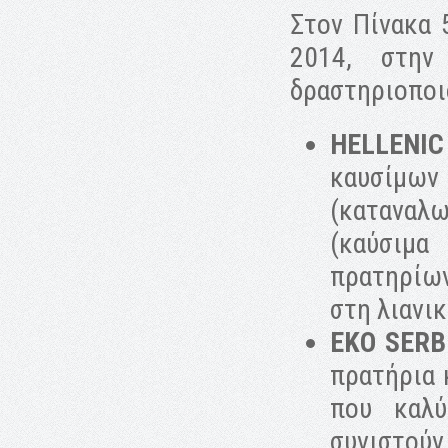
Στον Πίνακα 
2014, στην
δραστηριοποιο
HELLENI
καυσίμω
(καταναλω
(καύσιμα
πρατηρίω
στη λιανικ
EKO SERB
πρατήρια 
που καλ
συνιστού