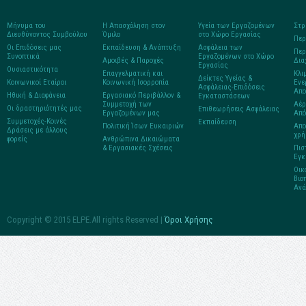
Μήνυμα του
Η Απασχόληση στον
Υγεία των Εργαζομένων
Στρ
Διευθύνοντος Συμβούλου
Όμιλο
στο Xώρο Eργασίας
Περ
Οι Επιδόσεις μας
Εκπαίδευση & Ανάπτυξη
Ασφάλεια των
Περ
Συνοπτικά
Εργαζομένων στο Χώρο
Αμοιβές & Παροχές
Δια
Εργασίας
Ουσιαστικότητα
Επαγγελματική και
Κλι
Δείκτες Υγείας &
Κοινωνικοί Εταίροι
Κοινωνική Ισορροπία
Ενε
Ασφάλειας-Επιδόσεις
Απο
Ηθική & Διαφάνεια
Εργασιακό Περιβάλλον &
Εγκαταστάσεων
Συμμετοχή των
Αέρ
Οι δραστηριότητές μας
Επιθεωρήσεις Aσφάλειας
Εργαζομένων μας
Από
Συμμετοχές-Κοινές
Εκπαίδευση
Πολιτική Ίσων Ευκαιριών
Απο
Δράσεις με άλλους
χρή
φορείς
Ανθρώπινα Δικαιώματα
& Εργασιακές Σχέσεις
Πισ
Εγκ
Οικ
Βιο
Ανά
Copyright © 2015 ELPE.All rights Reserved |
Όροι Χρήσης