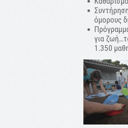
Καθαρισμ
Συντήρηση
όμορους δ
Πρόγραμμα
για ζωή…τα
1.350 μαθ