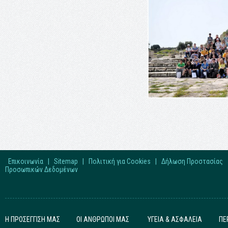
Επικοινωνία
|
Sitemap
|
Πολιτική για Cookies
|
Δήλωση Προστασίας
Προσωπικών Δεδομένων
Η ΠΡΟΣΕΓΓΙΣΗ ΜΑΣ
ΟΙ ΑΝΘΡΩΠΟΙ ΜΑΣ
ΥΓΕΙΑ & ΑΣΦΑΛΕΙΑ
ΠΕ