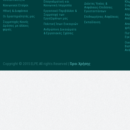
Επαγγελματική και
Κλι
Δείκτες Υγείας &
Κοινωνικοί Εταίροι
Κοινωνική Ισορροπία
Ενε
Ασφάλειας-Επιδόσεις
Απο
Ηθική & Διαφάνεια
Εργασιακό Περιβάλλον &
Εγκαταστάσεων
Συμμετοχή των
Αέρ
Οι δραστηριότητές μας
Επιθεωρήσεις Aσφάλειας
Εργαζομένων μας
Από
Συμμετοχές-Κοινές
Εκπαίδευση
Πολιτική Ίσων Ευκαιριών
Απο
Δράσεις με άλλους
χρή
φορείς
Ανθρώπινα Δικαιώματα
& Εργασιακές Σχέσεις
Πισ
Εγκ
Οικ
Βιο
Ανά
Copyright © 2015 ELPE.All rights Reserved |
Όροι Χρήσης