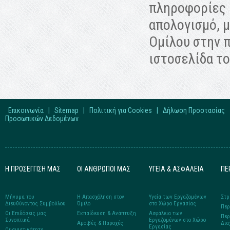
πληροφορίες ή
απολογισμό, μ
Ομίλου στην 
ιστοσελίδα το
Επικοινωνία
|
Sitemap
|
Πολιτική για Cookies
|
Δήλωση Προστασίας
Προσωπικών Δεδομένων
Η ΠΡΟΣΕΓΓΙΣΗ ΜΑΣ
ΟΙ ΑΝΘΡΩΠΟΙ ΜΑΣ
ΥΓΕΙΑ & ΑΣΦΑΛΕΙΑ
ΠΕ
Μήνυμα του
Η Απασχόληση στον
Υγεία των Εργαζομένων
Στρ
Διευθύνοντος Συμβούλου
Όμιλο
στο Xώρο Eργασίας
Περ
Οι Επιδόσεις μας
Εκπαίδευση & Ανάπτυξη
Ασφάλεια των
Περ
Συνοπτικά
Εργαζομένων στο Χώρο
Αμοιβές & Παροχές
Δια
Εργασίας
Ουσιαστικότητα