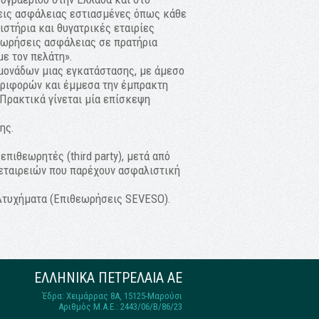
εις ασφάλειας εστιασμένες όπως κάθε
ιστήρια και θυγατρικές εταιρίες
εωρήσεις ασφάλειας σε πρατήρια
ε τον πελάτη».
μονάδων μιας εγκατάστασης, με άμεσο
εριφορών και έμμεσα την έμπρακτη
Πρακτικά γίνεται μία επίσκεψη
ης.
πιθεωρητές (third party), μετά από
εταιρειών που παρέχουν ασφαλιστική
 Ατυχήματα (Επιθεωρήσεις SEVESO).
ΕΛΛΗΝΙΚΑ ΠΕΤΡΕΛΑΙΑ ΑΕ
Έδρα: Χειμάρρας 8A, 15125-Μαρούσι
Αριθμός Μ.Α.Ε.: 2443/06/Β/86/23