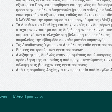
εξωτερικό.Πραγματοποιήθηκαν επίσης, νέες επιθεωρήσ
φορά στην ασφάλεια διεργασιών (process safety) σε διυλ
εσωτερικού και εξωτερικού, καθώς και έκτακτες επιθ
ΚΑΛΥΨΩ για την προετοιμασία του προγράμματος «Μαζί μ
Τα Διευθυντικά Στελέχη και Mηχανικούς των διαφόρων 
στόχο τον εντοπισμό και τη διόρθωση ανασφαλών συμπ
συμμετοχή των στελεχών στη βελτίωση της ασφάλειας. 
ασφαλείας την εβδομάδα σε κάθε μονάδα παραγωγής.
Τις Διευθύνσεις Υγείας και Ασφάλειας κάθε εγκατάστασ
Ειδικές επιτροπές των εγκαταστάσεων.
Ανεξάρτητους, διεθνώς αναγνωρισμένους και έμπειρους ε
πρόσκληση της εταιρείας ή από πραγματογνώμονες των 
κάλυψη στις βιομηχανικές εγκαταστάσεις.
Από τις αρμόδιες Αρχές για την προστασία από Μεγάλα
okies
|
Δήλωση Προστασίας