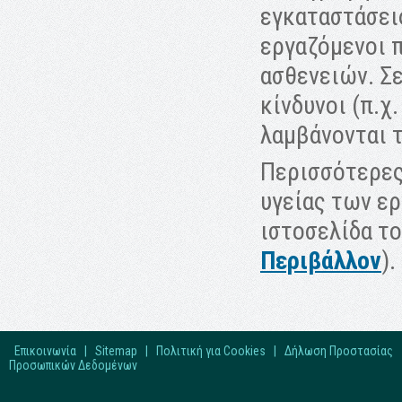
εγκαταστάσεις
εργαζόμενοι 
ασθενειών. Σ
κίνδυνοι (π.χ
λαμβάνονται τ
Περισσότερες
υγείας των ερ
ιστοσελίδα τ
Περιβάλλον
).
Επικοινωνία
|
Sitemap
|
Πολιτική για Cookies
|
Δήλωση Προστασίας
Προσωπικών Δεδομένων