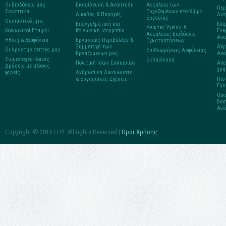
Οι Επιδόσεις μας
Εκπαίδευση & Ανάπτυξη
Ασφάλεια των
Περ
Συνοπτικά
Εργαζομένων στο Χώρο
Αμοιβές & Παροχές
Δια
Εργασίας
Ουσιαστικότητα
Επαγγελματική και
Κλι
Δείκτες Υγείας &
Κοινωνικοί Εταίροι
Κοινωνική Ισορροπία
Ενε
Ασφάλειας-Επιδόσεις
Απο
Ηθική & Διαφάνεια
Εργασιακό Περιβάλλον &
Εγκαταστάσεων
Συμμετοχή των
Αέρ
Οι δραστηριότητές μας
Επιθεωρήσεις Aσφάλειας
Εργαζομένων μας
Από
Συμμετοχές-Κοινές
Εκπαίδευση
Πολιτική Ίσων Ευκαιριών
Απο
Δράσεις με άλλους
χρή
φορείς
Ανθρώπινα Δικαιώματα
& Εργασιακές Σχέσεις
Πισ
Εγκ
Οικ
Βιο
Ανά
Copyright © 2015 ELPE.All rights Reserved |
Όροι Χρήσης