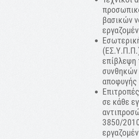
προσωπικό
βασικών ν
εργαζομέν
Εσωτερική
(ΕΣ.Υ.Π.Π.
επίβλεψη 
συνθηκών 
αποφυγής
Επιτροπές 
σε κάθε ε
αντιπροσώ
3850/2010
εργαζομέν