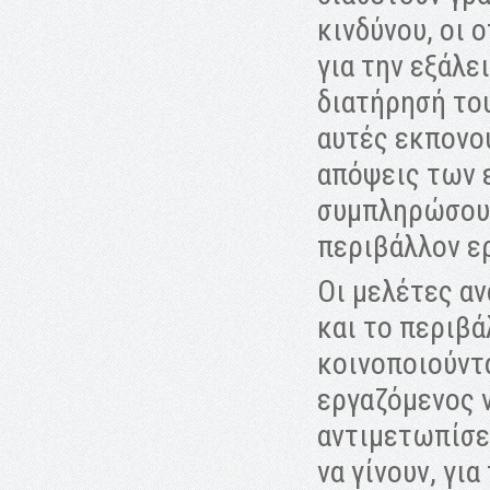
κινδύνου, οι 
για την εξάλε
διατήρησή του
αυτές εκπονο
απόψεις των ε
συμπληρώσουν
περιβάλλον ε
Οι μελέτες α
και το περιβά
κοινοποιούντ
εργαζόμενος ν
αντιμετωπίσει
να γίνουν, γι