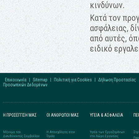
κινδύνων.
Κατά τον προ
ασφάλειας, δί
από αυτές, ό
ειδικό εργαλε
Επικοινωνία
|
Sitemap
|
Πολιτική για Cookies
|
Δήλωση Προστασίας
Προσωπικών Δεδομένων
Η ΠΡΟΣΕΓΓΙΣΗ ΜΑΣ
ΟΙ ΑΝΘΡΩΠΟΙ ΜΑΣ
ΥΓΕΙΑ & ΑΣΦΑΛΕΙΑ
ΠΕ
Μήνυμα του
Η Απασχόληση στον
Υγεία των Εργαζομένων
Στρ
Διευθύνοντος Συμβούλου
Όμιλο
στο Xώρο Eργασίας
Περ