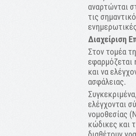
αναρτώνται στ
τις σημαντικ
ενημερωτικές
Διαχείριση Ε
Στον τομέα τη
εφαρμόζεται 
και να ελέγχο
ασφάλειας.
Συγκεκριμένα,
ελέγχονται σ
νομοθεσίας (N
κώδικες και τ
διαθέτουν γρ