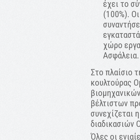
έχει το σ
(100%). Ο
συναντήσε
εγκαταστά
χώρο εργα
Ασφάλεια.
Στο πλαίσιο τ
κουλτούρας Ο
βιομηχανικών
βέλτιστων πρα
συνεχίζεται 
διαδικασιών 
Όλες οι ενιαί